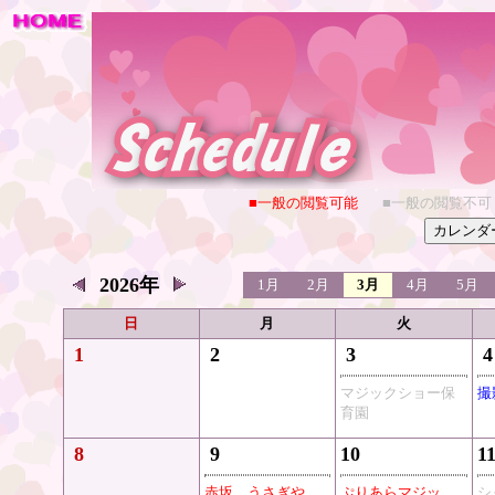
■一般の閲覧可能
■一般の閲覧不可
2026年
1月
2月
3月
4月
5月
日
月
火
1
2
3
4
マジックショー保
撮
育園
8
9
10
1
赤坂 うさぎや
ぷりあらマジッ
シ