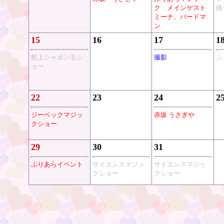
ク メインゲスト
銚
ミーナ、バードマ
ン
15
16
17
1
船上シャボン玉シ
撮影
シ
ョー
22
23
24
2
ジーベックマジッ
赤坂 うさぎや
クショー
29
30
31
ぷりあらイベント
サイエンスマジッ
サイエンスマジッ
クショー
クショー