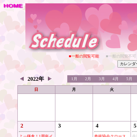
■一般の閲覧可能
■一般の閲覧不可
2022年
1月
2月
3月
4月
5月
日
月
火
2
3
4
5
よっ鎌倉！1周年イ
奇術協会クロース
企