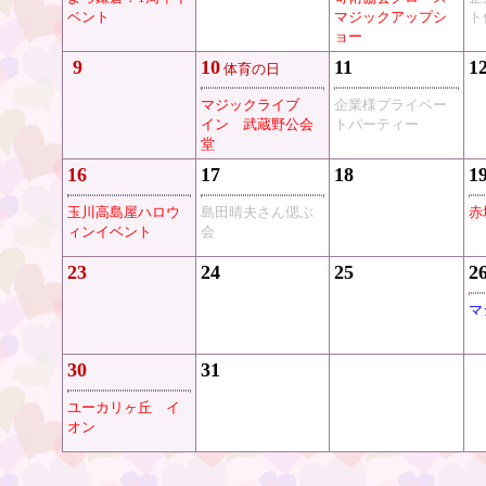
ベント
マジックアップシ
ト
ョー
9
10
11
1
体育の日
マジックライブ
企業様プライベー
イン 武蔵野公会
トパーティー
堂
16
17
18
1
玉川高島屋ハロウ
島田晴夫さん偲ぶ
赤
ィンイベント
会
23
24
25
2
マ
30
31
ユーカリヶ丘 イ
オン